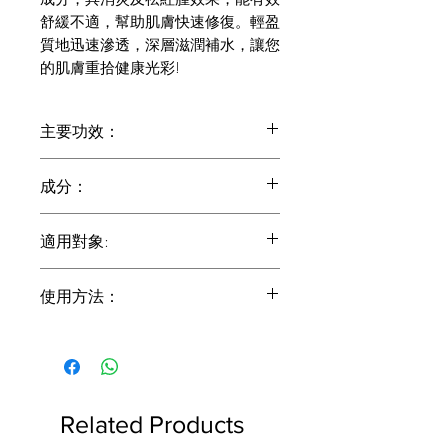
舒緩不適，幫助肌膚快速修復。輕盈
質地迅速滲透，深層滋潤補水，讓您
的肌膚重拾健康光彩!
主要功效：
均匀亮白膚色
成分：
消炎抗敏
促進膠原蛋白增生
依克多因
修復受損肌膚
適用對象:
這種由適應性微生物合成的天然物
增强肌膚防禦力
質，在冰川沙漠和鹽沙漠等極端環
改善膚色不均
適合各種膚質，尤其敏感肌膚。
境條件下也能茁 壯成長。它可以被
使用方法：
稱為一種「抗壓力」分子，因為它
有助於保護細胞膜免受因室內生活
將適量的精華（通常為一至兩滴或一
和空中旅行引起的溫度變化而產生
泵）擠在掌心或指尖。將精華輕輕點在
的環境危害。
臉部和頸部，然後用指尖輕拍，幫助產
多勝肽
品更好地吸收。避免過度拉扯皮膚。
可以保護皮膚成分（包括膠原蛋
Related Products
白）免受降解。其中抗糖化二肽可