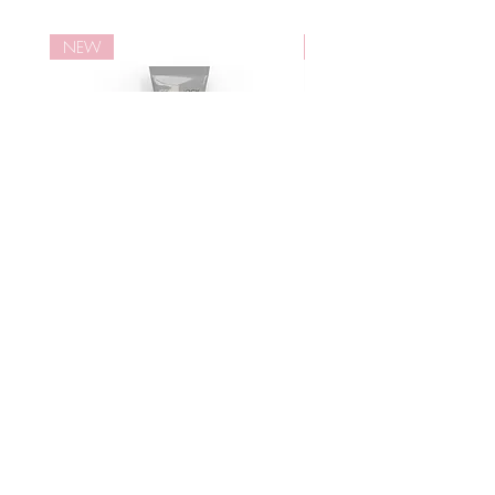
以對抗炎症，同時確保膠原蛋白保
持彈性。棕櫚醯五肽-4可以激活膠
NEW
NEW
原蛋白合成。
積雪草提取物
是一種傘形植物藥草，生長在溫帶
和熱帶沼澤地區，含有豐富的維生
素和礦素和礦物質，包括維生素(β-
胡蘿蔔素、維生素C，B-1，B-2和B-
3)。作為天然護膚成分，主要用於
抗炎、抗敏、修護、抗衰老等。
屏障修復複合物
包含神經酰胺、氨基酸和亞麻酸等
物質，多種元素的組合可以減少基
質金屬蛋白酶的釋放，促進皮膚自
活細胞智慧型亮肌面霜
活細胞智慧型™亮肌潔
身的屏障癒合，並減少角質層形
Price
Price
HK$1,330.00
HK$750.00
成，提升肌膚光滑度。
All Products
FAQ
Facebook
About
Payment &
Instagram