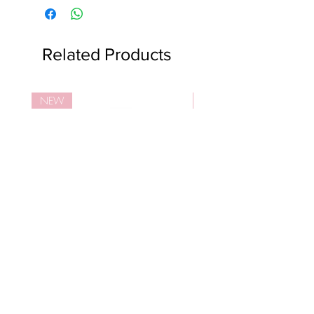
衰老痕跡。
南極海洋蛋白複合物
XPERTMOIST®
蘊含多種氨基酸，包括脯氨酸
Related Products
(proline)
、丙氨酸
(ala-nine)
、絲氨酸
(serine)
，並加入海洋發酵益菌
―
假
交替單胞菌
(Pseudoalteromonas)
，具
NEW
NEW
深層保濕及肌膚再生功效。
活細胞智慧型亮肌面霜
活細胞智慧型™亮肌潔
Price
Price
HK$1,330.00
HK$750.00