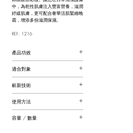
中，為乾性肌膚注入豐富營養，滋潤
紓緩肌膚，更可配合奢華活肌緊緻晚
霜，增添多份滋潤保濕。
REF: 1216
產品功效
潔膚同時保濕
適合對象
紓緩鎮定，為肌膚注入營養
乾性、成熟肌膚
嶄新技術
主要針對潔淨卸妝及深層保濕護理
海洋膠原蛋白
使用方法
水解膠原蛋白能有效滋潤肌膚並淡
化肌膚細紋。
取少量產品於掌心，輕輕揉搓雙手，讓
容量 / 數量
潔面乳融化成幼滑的質地。用指尖在皮
大豆蛋白
膚上按摩，包括眼部。彩妝融化後，用
為成熟肌膚供必要養分，有效對抗
160 ml
洗面紙用溫水沖洗乾淨，然後抹乾。