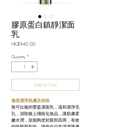
膠原蛋白鎮靜潔面
乳
Price
HK$940.00
Quantity
*
Add to Cart
徹底潔淨肌膚及卸妝
無可比擬的豐盈潔面乳，溫和潔淨毛
孔，清除臉上殘留化妝品，讓肌膚柔
嫩水潤，並能夠塗於眼部四周，有效
卸除眼部彩妝。讓您在日常清潔護膚