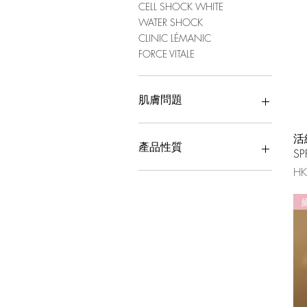
CELL SHOCK WHITE
WATER SHOCK
CLINIC LÉMANIC
FORCE VITALE
肌膚問題
缺乏彈性
活
乾燥缺水
產品性質
SP
斑點
價
HK
暗啞無光
潔顏
皺紋
眼部修護
爽膚
美容精華
修護霜
UV隔離霜
面膜
其他