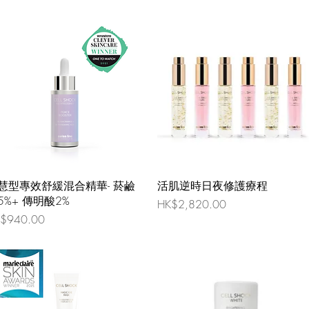
慧型專效舒緩混合精華- 菸鹼
活肌逆時日夜修護療程
5%+ 傳明酸2%
價格
HK$2,820.00
格
$940.00