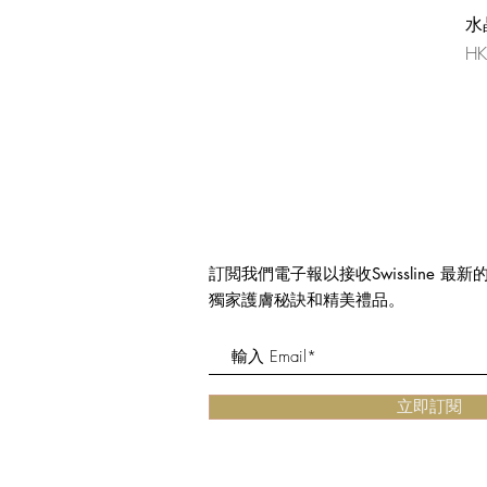
水
價
HK
訂閲我們電子報以接收Swissline 最
獨家護膚秘訣和精美禮品。
立即訂閱