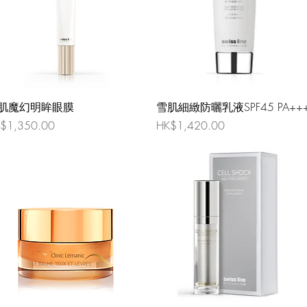
肌魔幻明眸眼膜
雪肌細緻防曬乳液SPF45 PA++
格
價格
$1,350.00
HK$1,420.00