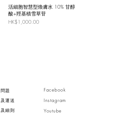
活細胞智慧型煥膚水 10% 甘醇
酸+羥基積雪草苷
價格
HK$1,000.00
Facebook
見問題
款及運送
Instagram
款及細則
Youtube