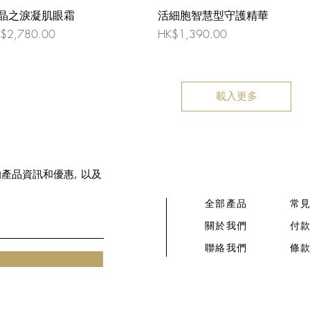
晶之淚凝肌眼霜
活細胞智慧型守護精華
格
價格
$2,780.00
HK$1,390.00
載入更多
新的產品資訊和優惠, 以及
全部產品
常
關於我們
付
​聯絡我們​
條