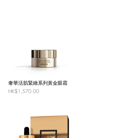
奢華活肌緊緻系列黃金眼霜
價格
HK$1,570.00