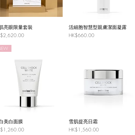
肌亮眼限量套裝
活細胞智慧型親膚潔面凝露
格
價格
$2,620.00
HK$660.00
NEW
白美白面膜
雪肌提亮日霜
格
價格
$1,260.00
HK$1,560.00