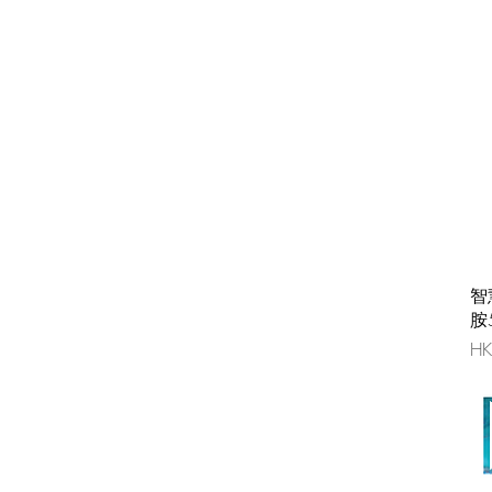
智
胺
價
HK