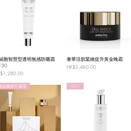
細胞智慧型透明無感防曬霜
奢華活肌緊緻提升黃金晚霜
F30
價格
HK$2,460.00
格
$1,280.00
網店優惠不適用
NEW