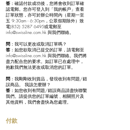
答
：確認付款成功後，您將會收到訂單確
認電郵。您亦可登入到「我的帳戶」查看
訂單狀態，亦可於辦公時間內（星期一至
五 9:30am - 6:30pm，公眾假期除外）致
電(852)
5287 6495
或電郵至
info@swissline.com.hk
與我們聯絡。
問
：我可以更改或取消訂單嗎？
答
：如您欲取消已提交的訂單，請電郵至
info@swissline.com.hk
與我們聯絡。我們將
盡力配合您的要求。如訂單已在處理中，
抱歉我們無法更改或取消您的訂單。
問
：我剛剛收到貨品，發現收到有問題/錯
誤商品。 我該怎麼辦？
答
：如您收到有問題/錯誤商品請盡快聯繫
我們。請提供您的訂單編號﹑相關照片及
其他資料，我們會盡快為您處理。
付款