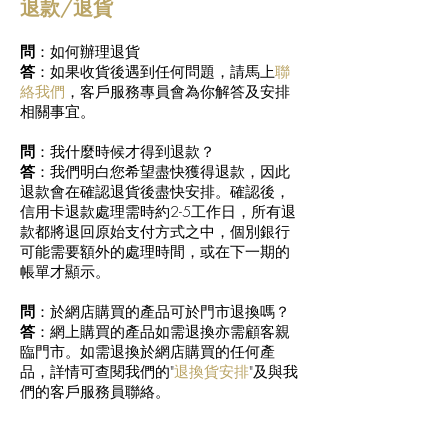
退款/退貨
問
：如何辦理退貨
答
：如果收貨後遇到任何問題，請馬上
聯
絡我們
，客戶服務專員會為你解答及安排
相關事宜。
問
：我什麼時候才得到退款？
答
：我們明白您希望盡快獲得退款，因此
退款會在確認退貨後盡快安排。確認後，
信用卡退款處理需時約2-5工作日，所有退
款都將退回原始支付方式之中，個別銀行
可能需要額外的處理時間，或在下一期的
帳單才顯示。
問
：於網店購買的產品可於門市退換嗎？
答
：網上購買的產品如需退換亦需顧客親
臨門市。如需退換於網店購買的任何產
品，詳情可查閱我們的"
退換貨安排
"及與我
們的客戶服務員聯絡。