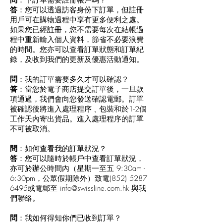
問
：下訂單需要註冊帳戶嗎？
答
：您可以透過訪客身份下訂單，但註冊
用戶可在購物過程中享有更多便利之處。
如果您已經註冊，您不需要每次在結帳過
程中重新輸入個人資料，節省不必要浪費
的時間。您亦可以查看訂單狀態和訂單紀
錄，及收到我們的更新及優惠活動通知。
問
：我的訂單需要多久才可以確認？
答
：當您於電子商店提交訂單後，一旦款
項通過，我們會向您發送確認電郵。訂單
被確認後將進入處理程序﹑包裝和於1-2個
工作天內寄出貨品。進入處理程序的訂單
不可被取消。
問
：如何查看我的訂單狀況？
答
：您可以隨時於帳戶中查看訂單狀況，
亦可於辦公時間內（星期一至五 9:30am -
6:30pm，公眾假期除外）致電(852)
5287
6495
或電郵至
info@swissline.com.hk
與我
們聯絡。
問
：我如何得知你們已收到訂單？