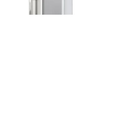
活細胞智慧型守護精華
價格
HK$1,390.00