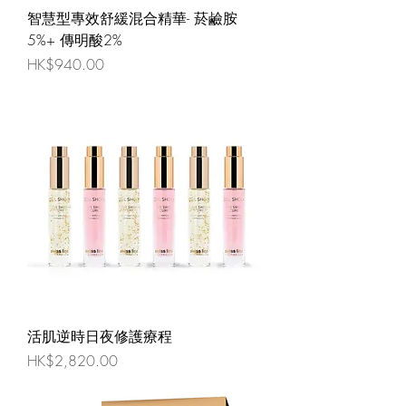
智慧型專效舒緩混合精華- 菸鹼胺
5%+ 傳明酸2%
價格
HK$940.00
活肌逆時日夜修護療程
價格
HK$2,820.00