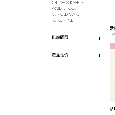
CELL SHOCK WHITE
WATER SHOCK
CLINIC LÉMANIC
FORCE VITALE
活
價
HK
肌膚問題
缺乏彈性
乾燥缺水
產品性質
斑點
暗啞無光
潔顏
皺紋
眼部修護
爽膚
美容精華
修護霜
UV隔離霜
面膜
其他
活