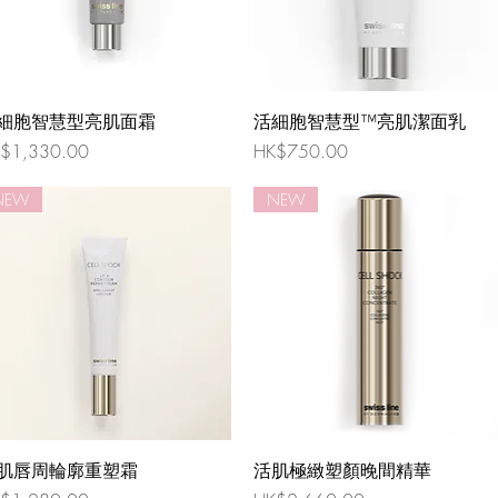
細胞智慧型亮肌面霜
活細胞智慧型™亮肌潔面乳
格
價格
$1,330.00
HK$750.00
NEW
NEW
肌唇周輪廓重塑霜
活肌極緻塑顏晚間精華