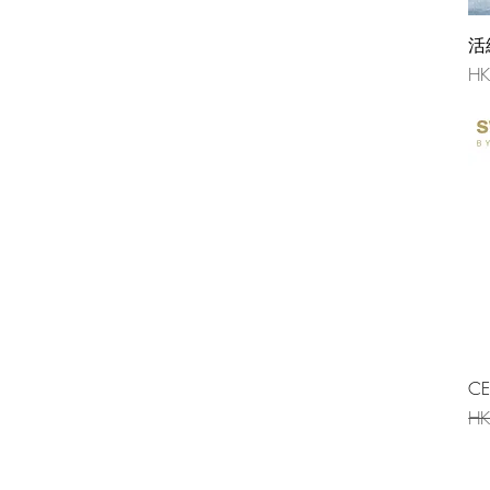
活
價
HK
CE
一
HK