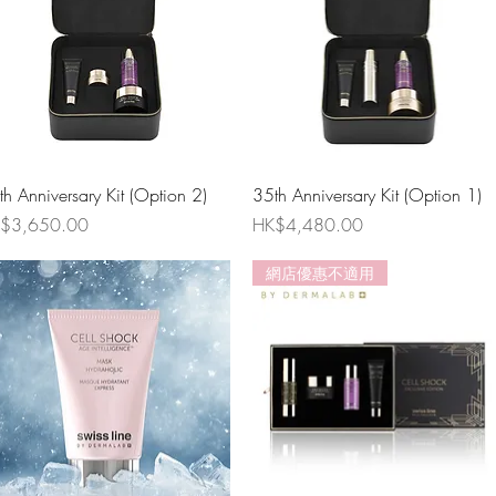
th Anniversary Kit (Option 2)
35th Anniversary Kit (Option 1)
格
價格
$3,650.00
HK$4,480.00
網店優惠不適用