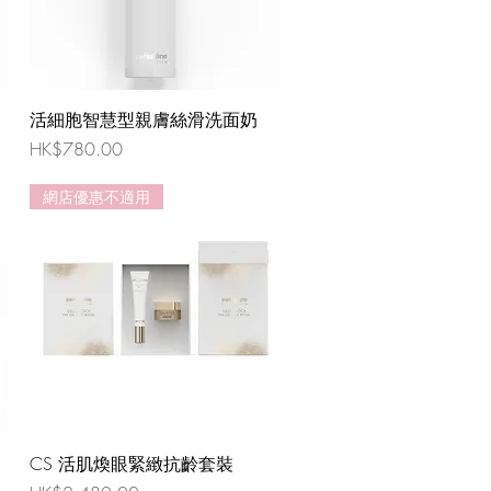
活細胞智慧型親膚絲滑洗面奶
價格
HK$780.00
網店優惠不適用
CS 活肌煥眼緊緻抗齡套裝