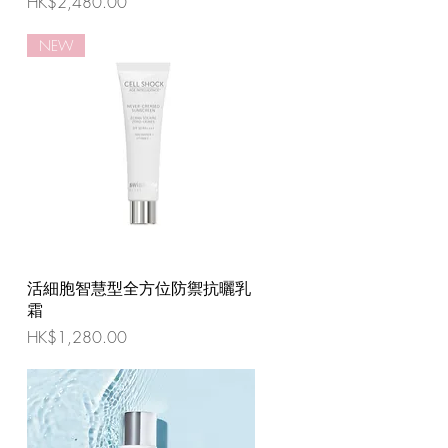
價格
HK$2,480.00
NEW
活細胞智慧型全方位防禦抗曬乳
霜
價格
HK$1,280.00