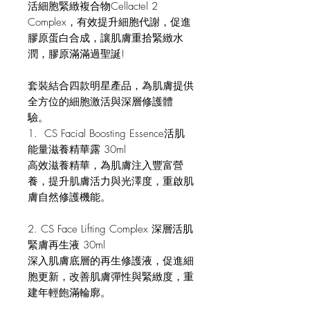
活細胞緊緻複合物Cellactel 2
Complex，有效提升細胞代謝，促進
膠原蛋白合成，讓肌膚重拾緊緻水
潤，膠原滿滿過聖誕!
套裝結合四款明星產品，為肌膚提供
全方位的細胞激活與深層修護體
驗。
1. CS Facial Boosting Essence活肌
能量滋養精華露 30ml
高效滋養精華，為肌膚注入豐富營
養，提升肌膚活力與光澤度，重啟肌
膚自然修護機能。
2. CS Face Lifting Complex 深層活肌
緊膚再生液 30ml
深入肌膚底層的再生修護液，促進細
胞更新，改善肌膚彈性與緊緻度，重
建年輕飽滿輪廓。