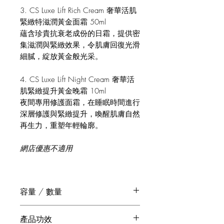
3. CS Luxe Lift Rich Cream 奢華活肌
緊緻特滋潤黃金面霜 50ml
蘊含珍貴抗衰老成份的日霜，提供密
集滋潤與緊緻效果，令肌膚回復光滑
細膩，綻放黃金般光采。
4. CS Luxe Lift Night Cream 奢華活
肌緊緻提升黃金晚霜 10ml
夜間專用修護面霜，在睡眠時間進行
深層修護與緊緻提升，喚醒肌膚自然
再生力，重塑年輕輪廓。
網店優惠不適用
容量 / 數量
-活肌能量滋養精華露 30ml
產品功效
-深層活肌緊膚再生液 30ml