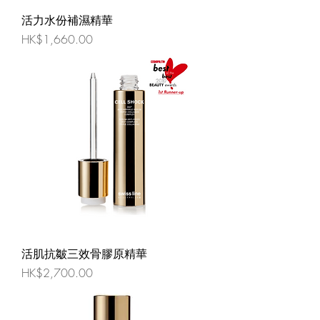
活力水份補濕精華
價格
HK$1,660.00
活肌抗皺三效骨膠原精華
價格
HK$2,700.00