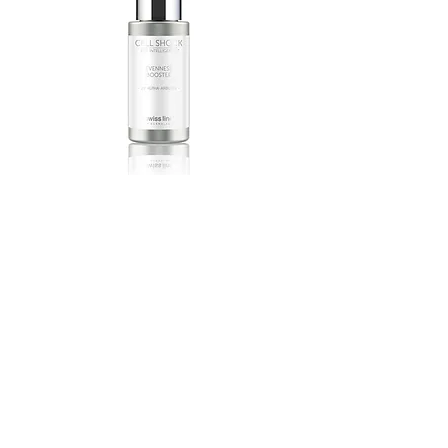
智慧型專效透白混合精華-α熊果素
2%
價格
HK$940.00