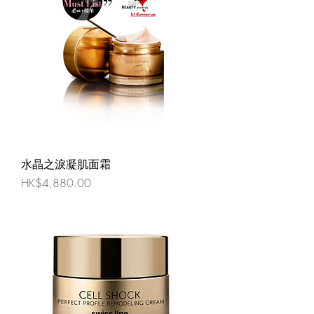
水晶之淚凝肌面霜
價格
HK$4,880.00