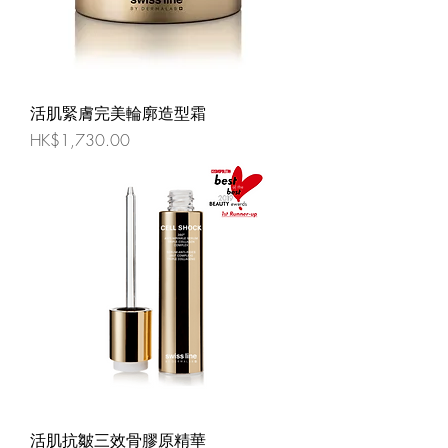
活肌緊膚完美輪廓造型霜
價格
HK$1,730.00
活肌抗皺三效骨膠原精華