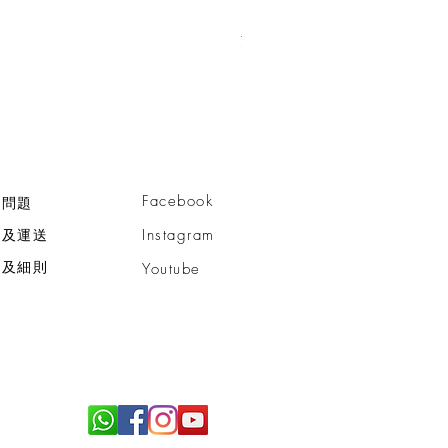
活細胞智慧型™亮肌潔面乳
價格
HK$750.00
Facebook
見問題
款及運送
Instagram
款及細則
Youtube