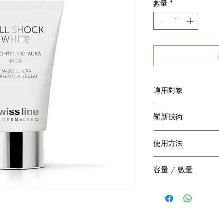
數量
*
適用對象
適用於針對需要強
嶄新技術
需要亮白及改善肌
已基間苯二酚
使用方法
臨床測試證實可取代
苯二酚能有效抑制皮
每星期或每兩星期使
容量 / 數量
部，避開眼部四周
二葡糖基棓酸
純天然益生元，能提
75ml
靜置10至15分鐘，
斑、紅斑及斑點形成
能，適合敏感肌膚
敷面膜後，配合使用