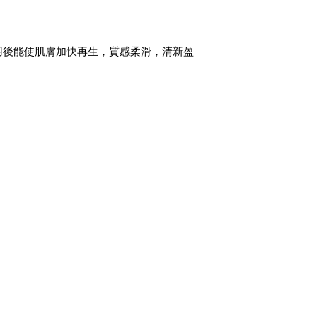
甘醇酸 + 活化劑
5% 純正甘醇酸 ，配
沒藥醇及藍莓精華，
用後能使肌膚加快再生，質感柔滑，清新盈
亮潤澤