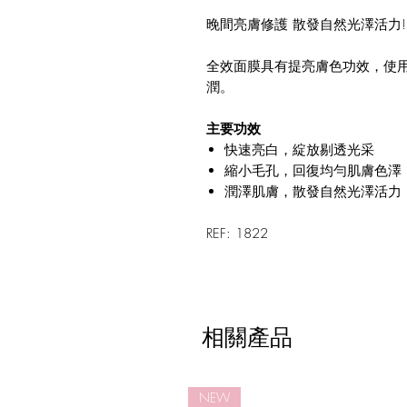
晚間亮膚修護 散發自然光澤活力!
全效面膜具有提亮膚色功效，使
潤。
主要功效
快速亮白，綻放剔透光采
縮小毛孔，回復均勻肌膚色澤
潤澤肌膚，散發自然光澤活力
REF: 1822
相關產品
NEW