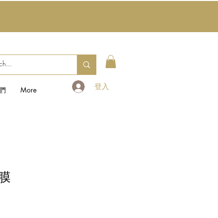
登入
們
More
膜