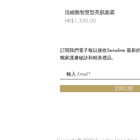
活細胞智慧型亮肌面霜
價格
HK$1,330.00
訂閲我們電子報以接收Swissline 最
獨家護膚秘訣和精美禮品。
立即訂閱