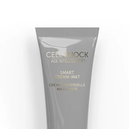
的蛋白質）結合在一
化及都市壓力，降低
瞬間變得如絲綢般柔
HALOXYL™
多胜肽鐵
該藥物級複合成份由肽
hydroxysuccin
少血紅蛋白的降解以
蛋白的氧化），令雙
GRAPE FERMENTS
萃取自有機種植的阿里亞尼
有部分：在發酵過程
一起，有效促進排毒