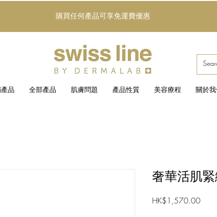
購買任何產品可享免運費優惠
銷產品
全部產品
肌膚問題
產品性質
美容療程
關於我
奢華活肌緊
價
HK$1,570.00
格