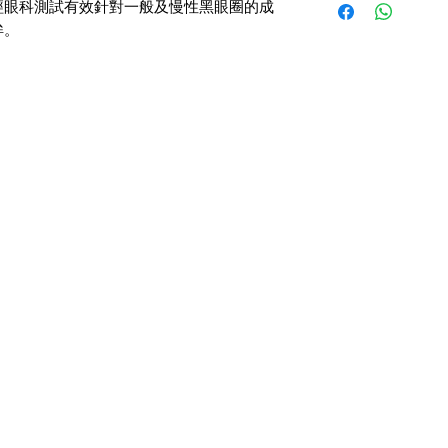
經眼科測試有效針對一般及慢性黑眼圈的成
善浮腫和慢性黑眼圈
眸。
華
之後使用。
MARINE COLLAG
水解膠原蛋白﹙Hydrol
及淡化肌膚的細紋。
純骨膠原(solubiliz
含有多種胺基酸﹙ami
膠原纖維(resilient c
緊緻！
BIO-MIMETIC GRO
萃取自植物種子，這天
(Fibroblast Growth Fact
胞之間的信號傳導分
的主導角色，激活皮
升面部輪廓，亦令皮
GOLD & SILK CO
黃金從不會氧化，自
體內的「氣」（生命
身體循環，激活細胞
透過嶄新的生物科技，把