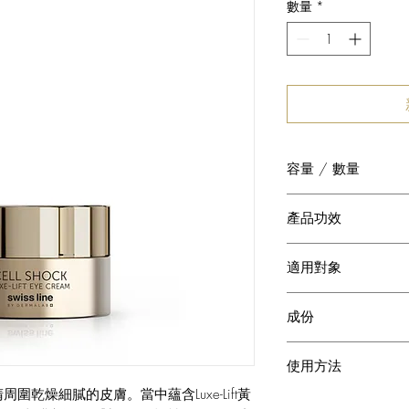
數量
*
容量 / 數量
15 ml
產品功效
o 蘊含3％的生物仿
適用對象
皺紋。
o 舒緩及滋潤眼部肌
o 適合所有膚質。
o 改善黑眼圈。
成份
CELLACTEL 2 C
使用方法
Swissline獨有
胞再生及保存能量，
乾燥細膩的皮膚。當中蘊含Luxe-Lift黃
每天早晚於塗抹。如
活化肌膚，減淡細紋