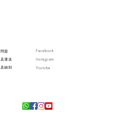
活細胞智慧型™亮肌潔面乳
價格
HK$750.00
Facebook
見問題
款及運送
Instagram
款及細則
Youtube