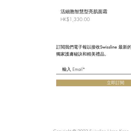
活細胞智慧型亮肌面霜
價格
HK$1,330.00
訂閲我們電子報以接收Swissline 最
獨家護膚秘訣和精美禮品。
立即訂閱