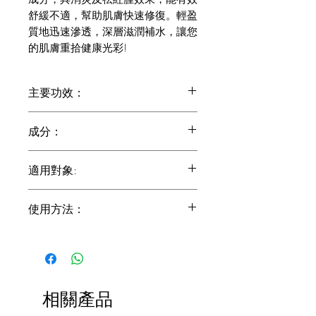
舒緩不適，幫助肌膚快速修復。輕盈
質地迅速滲透，深層滋潤補水，讓您
的肌膚重拾健康光彩!
主要功效：
均匀亮白膚色
成分：
消炎抗敏
促進膠原蛋白增生
依克多因
修復受損肌膚
適用對象:
這種由適應性微生物合成的天然物
增强肌膚防禦力
質，在冰川沙漠和鹽沙漠等極端環
改善膚色不均
適合各種膚質，尤其敏感肌膚。
境條件下也能茁 壯成長。它可以被
使用方法：
稱為一種「抗壓力」分子，因為它
有助於保護細胞膜免受因室內生活
將適量的精華（通常為一至兩滴或一
和空中旅行引起的溫度變化而產生
泵）擠在掌心或指尖。將精華輕輕點在
的環境危害。
臉部和頸部，然後用指尖輕拍，幫助產
多勝肽
品更好地吸收。避免過度拉扯皮膚。
可以保護皮膚成分（包括膠原蛋
相關產品
白）免受降解。其中抗糖化二肽可