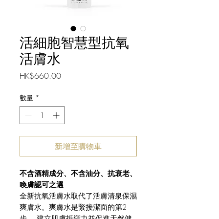
活細胞智慧型抗氧
活膚水
價
HK$660.00
格
數量
*
新增至購物車
不含酒精成分、不含油分、抗衰老、
喚膚認可之選
全新抗氧活膚水取代了活膚清泉保濕
爽膚水。爽膚水是緊接潔面的第2
步， 建立肌膚抵禦力並促進天然健