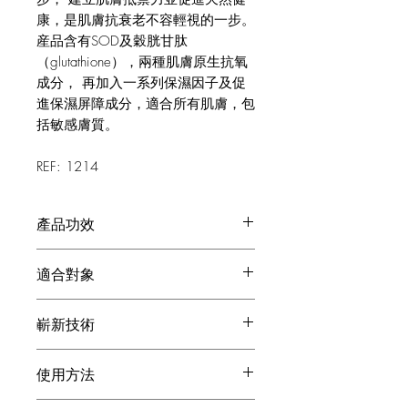
康，是肌膚抗衰老不容輕視的一步。
産品含有SOD及穀胱甘肽
（glutathione），兩種肌膚原生抗氧
成分， 再加入一系列保濕因子及促
進保濕屏障成分，適合所有肌膚，包
括敏感膚質。
REF: 1214
產品功效
肌膚深層滋潤，散發清爽活力，免
適合對象
受ROS活性氧影響。
恢復肌膚天然屏障
適合各種膚質
嶄新技術
ALOE VERA蘆薈 & CENTELLA ASIATCA
使用方法
積雪草
蘆薈啫喱深層滋潤肌膚，煥發清爽活