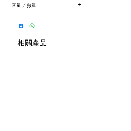
使用親膚潔面乳潔面後，將數滴抗氧爽
力，而萃取自植物積雪草的羥基積雪草
容量 / 數量
膚水倒入手心，輕輕抹勻臉部，直至被
苷（MADECASSOSIDE）則具鎮靜及紓
完全吸收。
緩敏感肌的功效。
150 ml
眼科實驗測試安全，適用於眼睛四周。
XPERTMOIST® 南極海洋蛋白複合物
蘊含多種氨基酸，包括脯氨酸
﹙proline﹚、丙氨酸﹙alanine﹚、絲氨
相關產品
酸﹙serine﹚，並加入海洋發酵益菌假
交替單胞菌（Pseudoalteromonas）。
NEW
NEW
SUPEROXIDE DISMUTASE (SOD) 超氧化
歧化酶 & GLUTATHIONE穀胱甘肽
人類皮膚中原生的主要抗氧成分。有助
逆轉導致色素紊亂及膠原蛋白流失等多
種衰老過程。