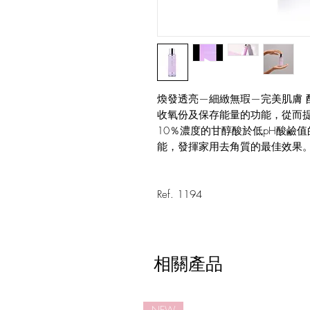
煥發透亮—細緻無瑕—完美肌膚 
收氧份及保存能量的功能，從而
10％濃度的甘醇酸於低pH酸鹼
能，發揮家用去角質的最佳效果
Ref. 1194
相關產品
NEW