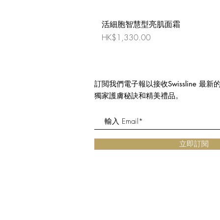
活細胞智慧型亮肌面霜
價格
HK$1,330.00
訂閲我們電子報以接收Swissline 最
獨家護膚秘訣和精美禮品。
立即訂閱