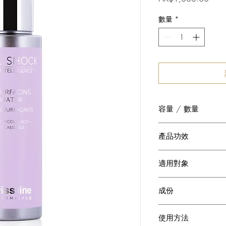
格
數量
*
容量 / 數量
100 ml
產品功效
o 提供最佳去角質效
適用對象
o 改善毛孔粗大、提
暗瘡印﹚
o 任何希望使用含高濃
o 激活及更生功能
成份
o 配合同系列產品或
能。
 MADECASSOSIDE® 
使用方法
使用一個月後*：
源自植物積雪草（Cente