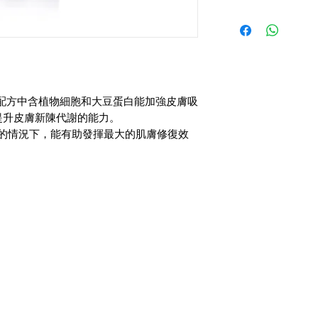
94% 的試用者表示
一種純化的分餾方法
活細胞智慧型煥膚水
的效能
並重新修復、平衡皮
膚後，將產品倒於化
86% 的試用者表示
的輕微刺激或過敏狀
和頸部，讓肌膚自然
的選擇
 GLYCOLIC ACID 
後不宜使用面膜。
81% 的試用者表示
甘醇酸提取自蔗糖，
為使皮膚易於適應，
71% 的試用者表示
的，因此能夠輕鬆地
每晚使用；或可因應
*皮膚測試由瑞士研究所Skin 
低pH酸鹼值的甘醇
配方中含植物細胞和大豆蛋白能加強皮膚吸
少，實際情況取決於皮
Intercosmetica 
 CELLACTEL 2 COM
提升皮膚新陳代謝的能力。
由於產品中含有AH
參加為期1個月的肌
活細胞緊緻複合元素 
值的情況下，能有助發揮最大的肌膚修復效
因為於日間必須搭配
並只於下午連續4週
被譽為「細胞之源」的獨家
長時間曝曬。
。
況及產品性能。
COMPLEX 「第
養成份、蛋白質和微
應。配合成份中萃取自摩
Spinosa），於
進皮膚更新，加速皮
同改善因歲月引致的
醇酸產生協同作用，