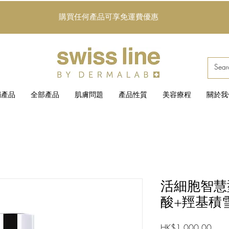
購買任何產品可享免運費優惠
銷產品
全部產品
肌膚問題
產品性質
美容療程
關於我
活細胞智慧型
酸+羥基積
價
HK$1,000.00