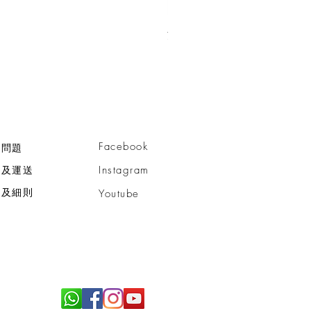
活細胞智慧型™亮肌潔面乳
價格
HK$750.00
Facebook
見問題
款及運送
Instagram
款及細則
Youtube