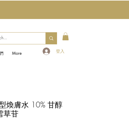
登入
們
More
煥膚水 10% 甘醇
雪草苷