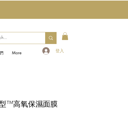
登入
們
More
型™高氧保濕面膜