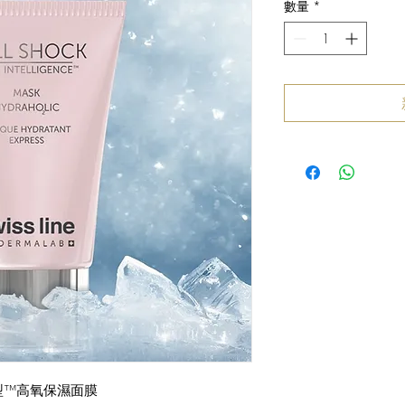
數量
*
型™高氧保濕面膜