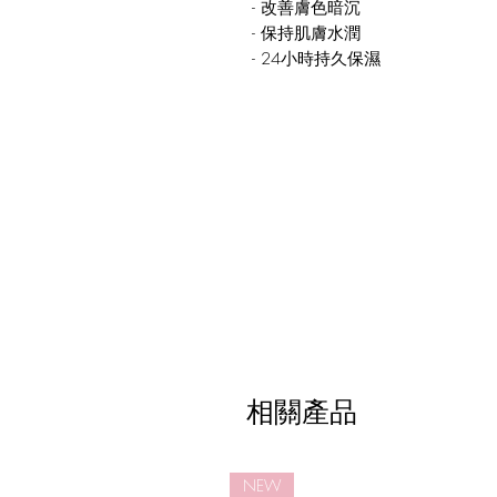
- 改善膚色暗沉
- 保持肌膚水潤
- 24小時持久保濕
相關產品
NEW