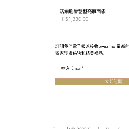
活細胞智慧型亮肌面霜
價格
HK$1,330.00
訂閲我們電子報以接收Swissline 最
獨家護膚秘訣和精美禮品。
立即訂閱