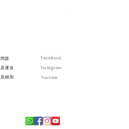
活細胞智慧型™亮肌潔面乳
價格
HK$750.00
Facebook
見問題
款及運送
Instagram
款及細則
Youtube