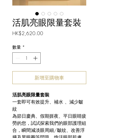
活肌亮眼限量套裝
價
HK$2,620.00
格
數量
*
新增至購物車
活肌亮眼限量套裝
一套即可有效提升、補水 、減少皺
紋
為節日慶典、假期捱夜、平日眼睛疲
勞的您，試試探索我們的眼部護理組
合，瞬間減淡眼周細/皺紋、改善浮
腫及黑眼圈等問題，煥活眼部肌膚，