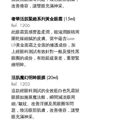
改善倦容，讓雙眼充滿神采。
奢華活肌緊緻系列黃金眼霜 (15ml)
Ref. 1206
此眼霜質感豐盈柔潤，能滋潤眼睛周
圍乾燥細膩的皮膚。當中蘊含Luxe-
Lift黃金面霜之全面的修護成份，加
上經眼科測試有效針對一般及慢性黑
眼圈的成份，有助延緩衰老，重塑緊
緻明眸。
活肌魔幻明眸眼膜 (20ml)
Ref. 1203
這款經眼科測試的全效藍白色乳霜狀
眼膜如施展魔法般，瞬間減淡眼周
細/皺紋、改善浮腫及黑眼圈等問
題，煥活眼部肌膚，改善倦容，讓雙
眼充滿神采。