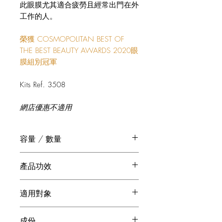
此眼膜尤其適合疲勞且經常出門在外
工作的人。
榮獲 COSMOPOLITAN BEST OF
THE BEST BEAUTY AWARDS 2020眼
膜組別冠軍
Kits Ref. 3508
網店優惠不適用
容量 / 數量
奢華活肌緊緻系列黃金眼霜 15 ml
產品功效
活肌魔幻明眸眼膜 20 ml
奢華活肌緊緻系列黃金眼霜
適用對象
o 蘊含3％的生物仿生因子，有效提升
肌膚密度及改善細/皺紋。
o 缺乏生氣、浮腫及出現黑眼圈的眼部
o 舒緩及滋潤眼部肌膚，顯著提升及回
成份