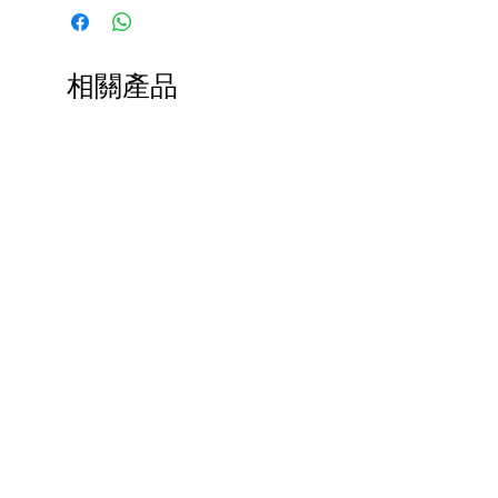
向日葵芽精萃
專利植物細胞科技萃取純粹生命力，直
效提升「長壽分子」NAD+水平，並以
相關產品
NMN為基石，雙重協同啟動細胞代謝
核心能量，在粒線體層面對抗老化，重
現肌膚年輕狀態。
NEW
NEW
屏障原生基質
專為成熟肌膚研發的高濃度仿生結構，
融合三種神經醯胺、十一種胺基酸及天
然保濕因子 (NMF) 複合成分，為肌膚
重建天然屏障結構，密集修護鎖水，重
塑肌膚原生防禦力與柔潤彈性。
黃金藻脂質保禦精萃
萃取自稀有黃金藻類的珍稀脂質，能有
效舒緩肌膚炎症與泛紅，改善乾燥肌
膚，重現肌膚強韌與健康光澤。
活細胞智慧型亮肌面霜
活細胞智慧型™亮肌潔
價格
價格
HK$1,330.00
HK$750.00