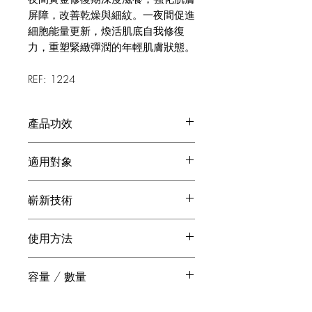
屏障，改善乾燥與細紋。一夜間促進
細胞能量更新，煥活肌底自我修復
力，重塑緊緻彈潤的年輕肌膚狀態。
REF: 1224
產品功效
滋養並修復乾燥及熟齡肌膚
適用對象
全面煥活肌膚，重拾肌膚彈性
形成保護屏障，減慢肌膚老化
乾性肌膚人士
減少皺紋形成，淡化黑斑與色素沉
嶄新技術
熟齡肌膚人士
澱
LUXE-LIFT三角功效
使用方法
融合三大頂尖科技：3% 仿生因子，啟
動肌膚新生；海洋膠原深入肌底，溫和
適合在晚上塗抹於臉部和頸部。
淡化細紋；Cellactel 2複合物從根源喚
容量 / 數量
然後使用奢華活肌緊緻提升黃金晚霜或
醒細胞活力，為熟齡肌打造三維立體的
其他夜間保濕霜。
緊緻、彈潤、光澤。
30 ml