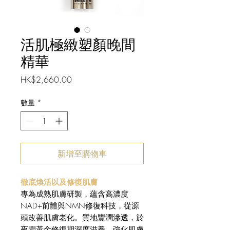
活肌極緻塑顏晚間
精華
價
HK$2,660.00
格
數量
*
新增至購物車
徹底煥活以及修復肌膚
專為成熟肌膚研製，蘊含高濃度
NAD+前體與NMN修復科技，從源
頭改善肌膚老化。質地豐潤滲透，於
夜間黃金修復期深度滋養，強化肌膚